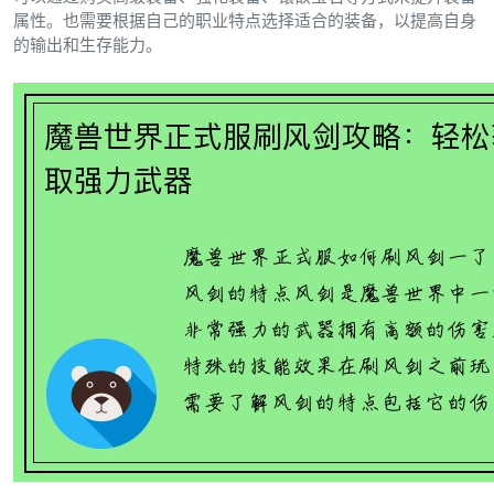
属性。也需要根据自己的职业特点选择适合的装备，以提高自身
的输出和生存能力。