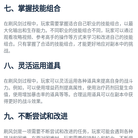
七、掌握技能组合
在刷风剑过程中，玩家需要掌握适合自己职业的技能组合，以最
大化输出和生存能力。不同职业的技能组合不同，玩家可以通过
观看攻略视频、参考高手的操作等方式来学习和改进自己的技能
组合。只有掌握了合适的技能组合，才能更好地应对副本中的挑
战。
八、灵活运用道具
在刷风剑过程中，玩家可以灵活运用各种道具来提高自身的战斗
力。例如，可以使用增益药剂提高属性，使用治疗药剂回复生命
值，使用增加暴击率的道具等等。合理运用道具可以在副本中获
得更好的战斗效果。
九、不断尝试和改进
刷风剑是一项需要不断尝试和改进的任务，玩家可能会遇到各种