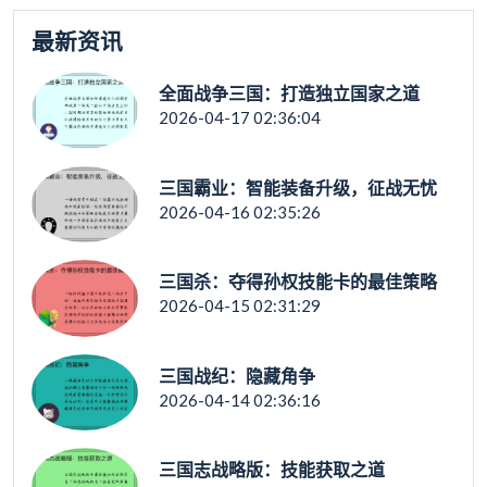
最新资讯
全面战争三国：打造独立国家之道
2026-04-17 02:36:04
三国霸业：智能装备升级，征战无忧
2026-04-16 02:35:26
三国杀：夺得孙权技能卡的最佳策略
2026-04-15 02:31:29
三国战纪：隐藏角争
2026-04-14 02:36:16
三国志战略版：技能获取之道